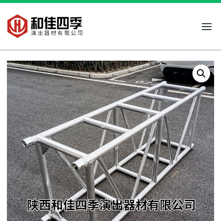
跳
到
内
容