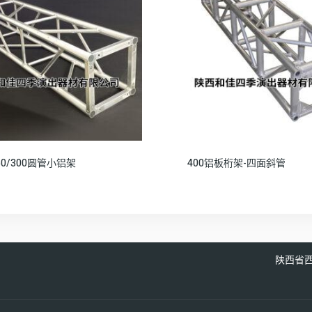
250/300圆管小铝架
400铝板桁架-四面斜管
陕西省