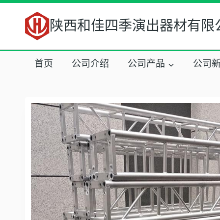
跳
到
陕西和佳四季演出器材有限
内
容
首页
公司介绍
公司产品
公司