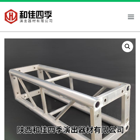
跳
到
内
容