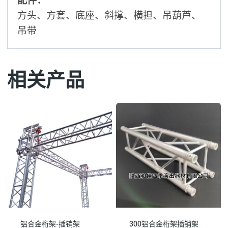
配件：
方头、方套、底座、斜撑、横担、吊葫芦、
吊带
相关产品
铝合金桁架-插销架
300铝合金桁架插销架