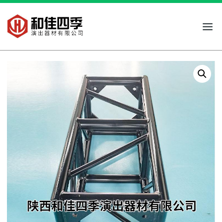
跳
到
内
容