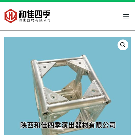
跳
到
内
容