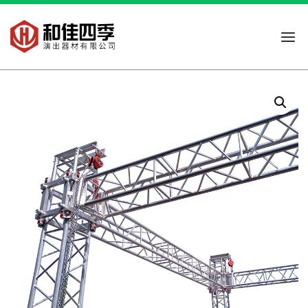
跳
到
内
容