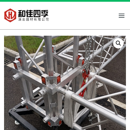
跳
到
内
容