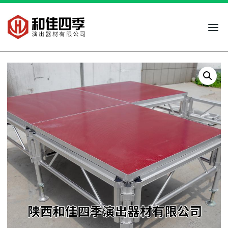
跳
到
内
容