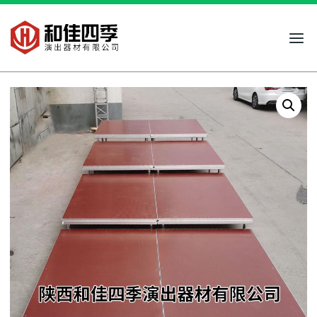
跳
到
内
容