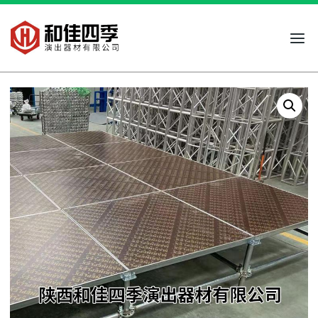
跳
到
内
容