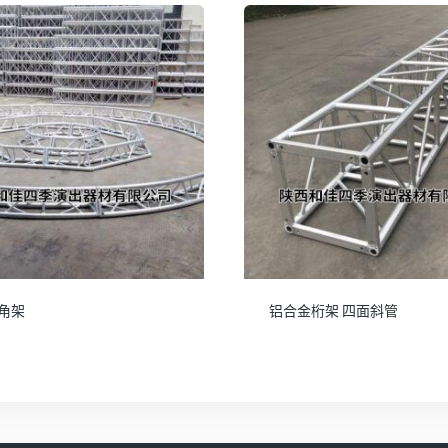
角架
铝合金桁架 四面斜管