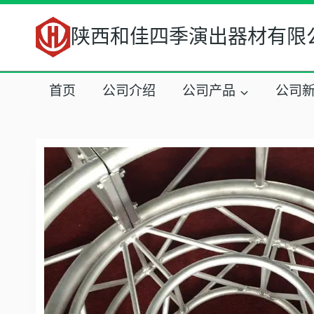
跳
到
陕西和佳四季演出器材有限
内
容
首页
公司介绍
公司产品
公司