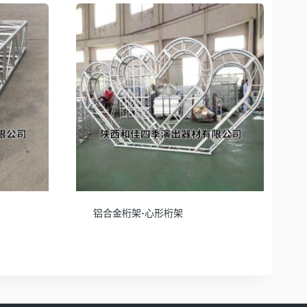
铝合金桁架-心形桁架