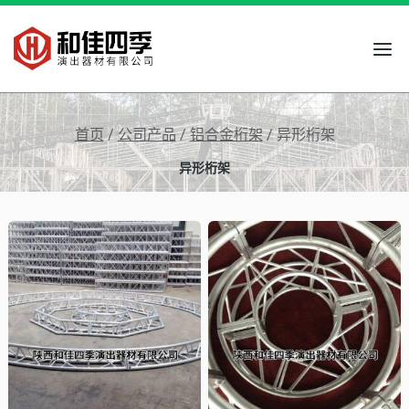
跳
到
内
容
首页
/
公司产品
/
铝合金桁架
/
异形桁架
异形桁架