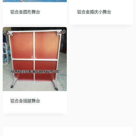
铝合金圆形舞台
铝合金婚庆小舞台
铝合金插腿舞台