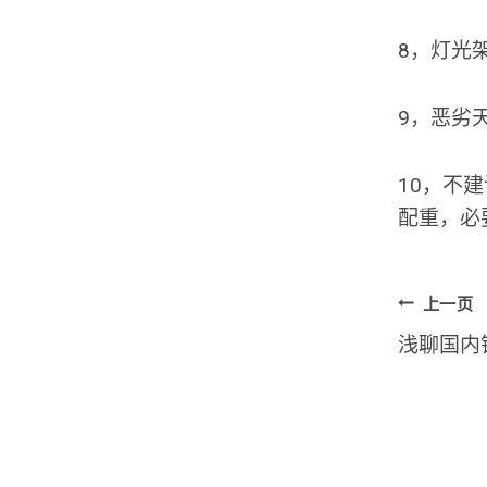
8，灯光
9，恶劣
10，不
配重，必
文
上一页
浅聊国内
章
导
航