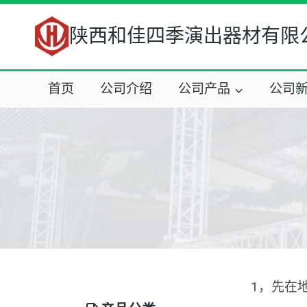
跳
到
陕西和佳四季演出器材有限
内
容
首页
公司介绍
公司产品
公司
1，先在