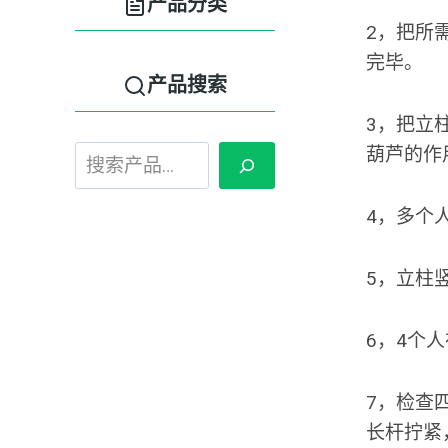
产品分类
2，把所
完毕。
产品搜索
3，把立
葫芦的作
产
品
搜
4，多个
索：
5，立柱
6，4个
7，检查
长杆拧紧