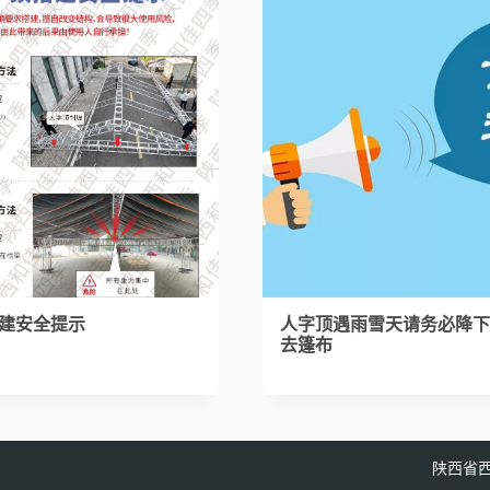
建安全提示
人字顶遇雨雪天请务必降
去篷布
陕西省