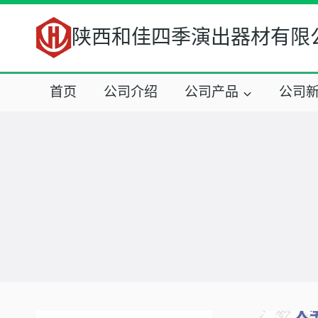
跳
到
陕西和佳四季演出器材有限
内
容
首页
公司介绍
公司产品
公司