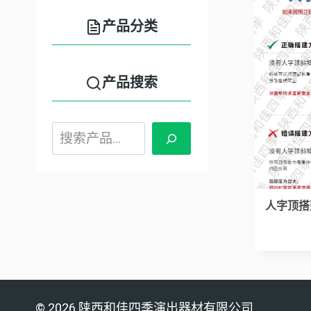
产品分类
产品搜索
产
品
搜
索：
人字顶搭
© 2026 陕西和佳四季演出器材有限公司